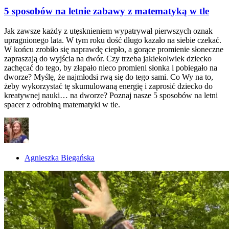
5 sposobów na letnie zabawy z matematyką w tle
Jak zawsze każdy z utęsknieniem wypatrywał pierwszych oznak
upragnionego lata. W tym roku dość długo kazało na siebie czekać.
W końcu zrobiło się naprawdę ciepło, a gorące promienie słoneczne
zapraszają do wyjścia na dwór. Czy trzeba jakiekolwiek dziecko
zachęcać do tego, by złapało nieco promieni słonka i pobiegało na
dworze? Myślę, że najmłodsi rwą się do tego sami. Co Wy na to,
żeby wykorzystać tę skumulowaną energię i zaprosić dziecko do
kreatywnej nauki… na dworze? Poznaj nasze 5 sposobów na letni
spacer z odrobiną matematyki w tle.
Agnieszka Biegańska