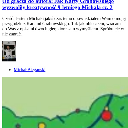
Od gracza do autora: Jak Karty Grabowskiego
wyzwoliły kreatywność 9-letniego Michała cz. 2
Cześć! Jestem Michał i jakiś czas temu opowiedziałem Wam o mojej
przygodzie z Kartami Grabowskiego. Tak jak obiecałem, wracam
do Was z opisami dwóch gier, które sam wymyśliłem. Spróbujcie w
nie zagrać.
Michał Biegański