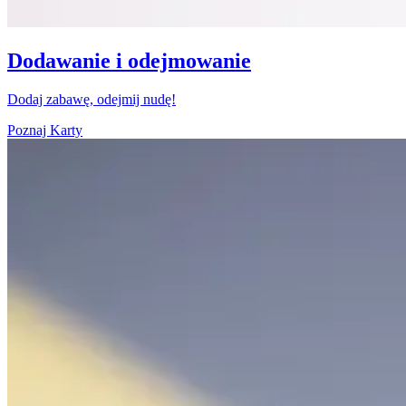
Dodawanie i odejmowanie
Dodaj zabawę, odejmij nudę!
Poznaj Karty