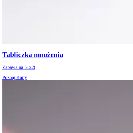
Tabliczka mnożenia
Zabawa na 51x2!
Poznaj Karty