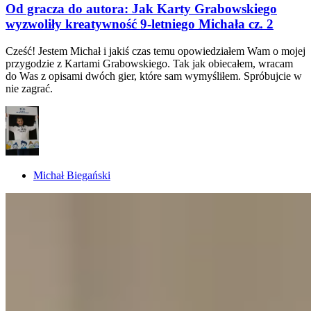
Od gracza do autora: Jak Karty Grabowskiego
wyzwoliły kreatywność 9-letniego Michała cz. 2
Cześć! Jestem Michał i jakiś czas temu opowiedziałem Wam o mojej
przygodzie z Kartami Grabowskiego. Tak jak obiecałem, wracam
do Was z opisami dwóch gier, które sam wymyśliłem. Spróbujcie w
nie zagrać.
Michał Biegański