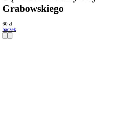
Grabowskiego
60 zł
baczek