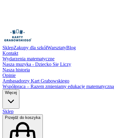
Sklep
Zakupy dla szkół
Warsztaty
Blog
Kontakt
Wydarzenia matematyczne
Nasza muzyka - Dziecko Się Liczy
Nasza historia
Opinie
Ambasadorzy Kart Grabowskiego
Współpraca – Razem zmieniamy edukację matematyczną
Więcej
Sklep
Przejdź do koszyka