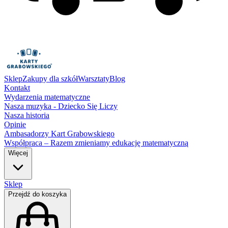
Sklep
Zakupy dla szkół
Warsztaty
Blog
Kontakt
Wydarzenia matematyczne
Nasza muzyka - Dziecko Się Liczy
Nasza historia
Opinie
Ambasadorzy Kart Grabowskiego
Współpraca – Razem zmieniamy edukację matematyczną
Więcej
Sklep
Przejdź do koszyka