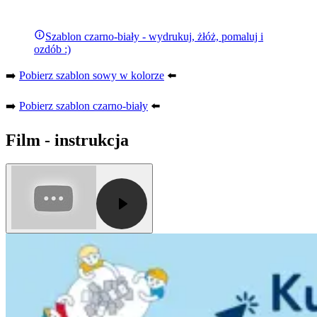
Szablon czarno-biały - wydrukuj, żłóż, pomaluj i
ozdób :)
➡️
Pobierz szablon sowy w kolorze
⬅️
➡️
Pobierz szablon czarno-biały
⬅️
Film - instrukcja