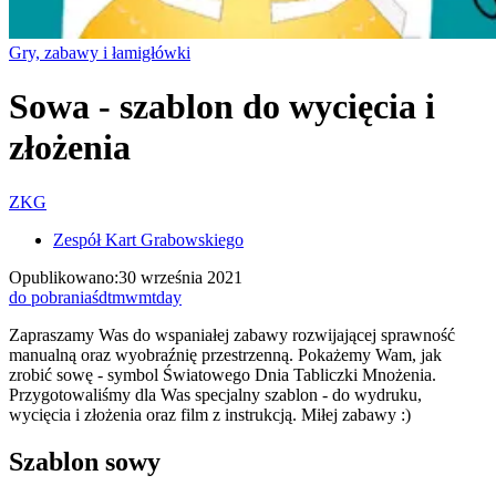
Gry, zabawy i łamigłówki
Sowa - szablon do wycięcia i
złożenia
ZKG
Zespół Kart Grabowskiego
Opublikowano:
30 września 2021
do pobrania
śdtm
wmtday
Zapraszamy Was do wspaniałej zabawy rozwijającej sprawność
manualną oraz wyobraźnię przestrzenną. Pokażemy Wam, jak
zrobić sowę - symbol Światowego Dnia Tabliczki Mnożenia.
Przygotowaliśmy dla Was specjalny szablon - do wydruku,
wycięcia i złożenia oraz film z instrukcją. Miłej zabawy :)
Szablon sowy